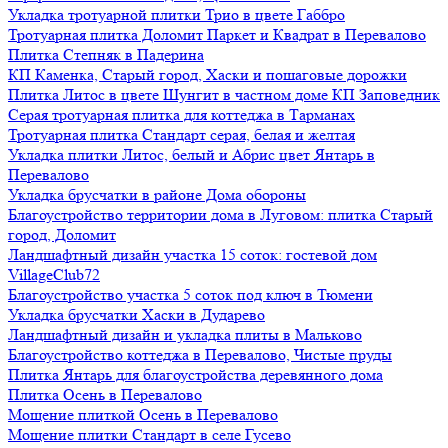
Укладка тротуарной плитки Трио в цвете Габбро
Тротуарная плитка Доломит Паркет и Квадрат в Перевалово
Плитка Степняк в Падерина
КП Каменка, Старый город, Хаски и пошаговые дорожки
Плитка Литос в цвете Шунгит в частном доме КП Заповедник
Серая тротуарная плитка для коттеджа в Тарманах
Тротуарная плитка Стандарт серая, белая и желтая
Укладка плитки Литос, белый и Абрис цвет Янтарь в
Перевалово
Укладка брусчатки в районе Дома обороны
Благоустройство территории дома в Луговом: плитка Старый
город, Доломит
Ландшафтный дизайн участка 15 соток: гостевой дом
VillageClub72
Благоустройство участка 5 соток под ключ в Тюмени
Укладка брусчатки Хаски в Дударево
Ландшафтный дизайн и укладка плиты в Мальково
Благоустройство коттеджа в Перевалово, Чистые пруды
Плитка Янтарь для благоустройства деревянного дома
Плитка Осень в Перевалово
Мощение плиткой Осень в Перевалово
Мощение плитки Стандарт в селе Гусево