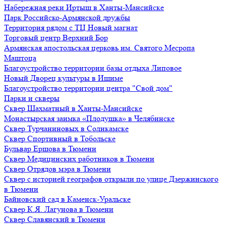
Набережная реки Иртыш в Ханты-Мансийске
Парк Российско-Армянской дружбы
Территория рядом с ТЦ Новый магнат
Торговый центр Верхний Бор
Армянская апостольская церковь им. Святого Месропа
Маштоца
Благоустройство территории базы отдыха Липовое
Нoвый Двoрeц культуры в Ишимe
Благоустройство территории центра "Свой дом"
Парки и скверы
Сквер Шахматный в Ханты-Мансийске
Монастырская заимка «Плодушка» в Челябинске
Сквер Турчаниновых в Соликамске
Сквер Спортивный в Тобольске
Бульвар Ершова в Тюмени
Сквер Медицинских работников в Тюмени
Сквер Отрядов мэра в Тюмени
Сквер с историей географов открыли по улице Дзержинского
в Тюмени
Байновский сад в Каменск-Уральске
Сквер К.Я. Лагунова в Тюмени
Сквер Славянский в Тюмени