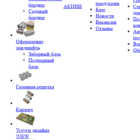
ст
продукции
бордюр
АКЦИИ
Се
Блог
Садовый
до
Новости
бордюр
По
Вакансии
ко
Отзывы
Ан
по
Оформление
Во
ландшафта
Об
Заборный блок
Подпорный
блок
Газонная решетка
Кирпич
Услуги дизайна
!NEW