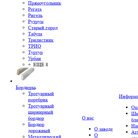
Прямоугольник
Регата
Ригель
Рутрум
Старый город
Табула
Трилистник
ТРИО
Туртур
Урбан
+ ЕЩЕ 8
Бордюры
Тротуарный
Информ
поребрик
Тротуарный
Оп
шарнирный
Шк
О нас
бордюр
бл
Бордюр
На
О заводе
дорожный
Ат
О
Металлический