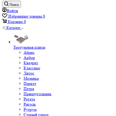
Поиск
Войти
Избранные товары
0
Корзина
0
Каталог
Тротуарная плита
Абрис
Арбор
Квадрат
Классико
Литос
Мозаика
Паркет
Петра
Прямоугольник
Регата
Ригель
Рутрум
Старый город