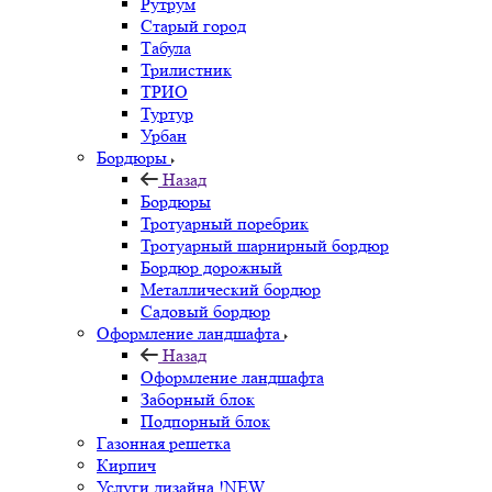
Рутрум
Старый город
Табула
Трилистник
ТРИО
Туртур
Урбан
Бордюры
Назад
Бордюры
Тротуарный поребрик
Тротуарный шарнирный бордюр
Бордюр дорожный
Металлический бордюр
Садовый бордюр
Оформление ландшафта
Назад
Оформление ландшафта
Заборный блок
Подпорный блок
Газонная решетка
Кирпич
Услуги дизайна !NEW