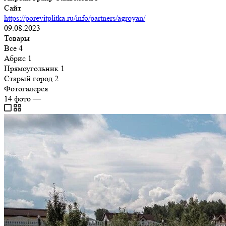
Сайт
https://porevitplitka.ru/info/partners/agroyan/
09.08.2023
Товары
Все
4
Абрис
1
Прямоугольник
1
Старый город
2
Фотогалерея
14
фото
—