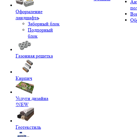
Ан
по
Оформление
Во
ландшафта
Об
Заборный блок
Подпорный
блок
Газонная решетка
Кирпич
Услуги дизайна
!NEW
Геотекстиль