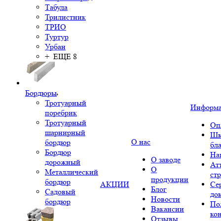
Табула
Трилистник
ТРИО
Туртур
Урбан
+ ЕЩЕ 8
Бордюры
Тротуарный
Информ
поребрик
Тротуарный
Оп
шарнирный
Шк
О нас
бордюр
бл
Бордюр
На
О заводе
дорожный
Ат
О
Металлический
ст
продукции
бордюр
АКЦИИ
Се
Блог
Садовый
до
Новости
бордюр
По
Вакансии
ко
Отзывы