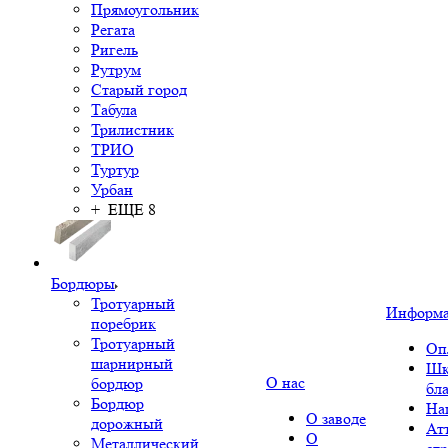
Прямоугольник
Регата
Ригель
Рутрум
Старый город
Табула
Трилистник
ТРИО
Туртур
Урбан
+ ЕЩЕ 8
Бордюры
Тротуарный
Информ
поребрик
Тротуарный
Оп
шарнирный
Шк
О нас
бордюр
бл
Бордюр
На
О заводе
дорожный
Ат
О
Металлический