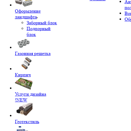
Ан
по
Оформление
Во
ландшафта
Об
Заборный блок
Подпорный
блок
Газонная решетка
Кирпич
Услуги дизайна
!NEW
Геотекстиль