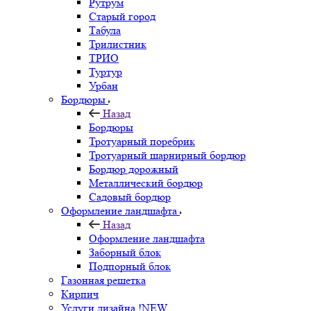
Рутрум
Старый город
Табула
Трилистник
ТРИО
Туртур
Урбан
Бордюры
Назад
Бордюры
Тротуарный поребрик
Тротуарный шарнирный бордюр
Бордюр дорожный
Металлический бордюр
Садовый бордюр
Оформление ландшафта
Назад
Оформление ландшафта
Заборный блок
Подпорный блок
Газонная решетка
Кирпич
Услуги дизайна !NEW