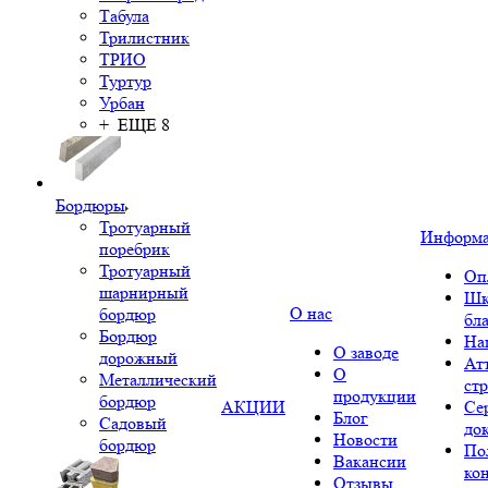
Табула
Трилистник
ТРИО
Туртур
Урбан
+ ЕЩЕ 8
Бордюры
Тротуарный
Информ
поребрик
Тротуарный
Оп
шарнирный
Шк
О нас
бордюр
бл
Бордюр
На
О заводе
дорожный
Ат
О
Металлический
ст
продукции
бордюр
АКЦИИ
Се
Блог
Садовый
до
Новости
бордюр
По
Вакансии
ко
Отзывы