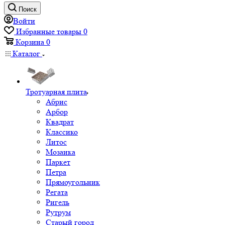
Поиск
Войти
Избранные товары
0
Корзина
0
Каталог
Тротуарная плита
Абрис
Арбор
Квадрат
Классико
Литос
Мозаика
Паркет
Петра
Прямоугольник
Регата
Ригель
Рутрум
Старый город