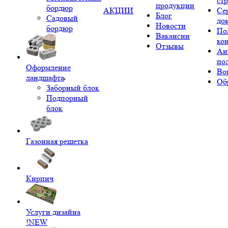
ст
продукции
бордюр
АКЦИИ
Се
Блог
Садовый
до
Новости
бордюр
По
Вакансии
ко
Отзывы
Ан
по
Оформление
Во
ландшафта
Об
Заборный блок
Подпорный
блок
Газонная решетка
Кирпич
Услуги дизайна
!NEW