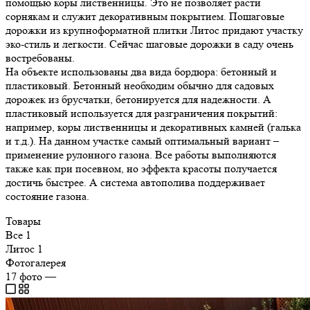
помощью коры лиственницы. Это не позволяет расти
сорнякам и служит декоративным покрытием. Пошаговые
дорожки из крупноформатной плитки Литос придают участку
эко-стиль и легкости. Сейчас шаговые дорожки в саду очень
востребованы.
На объекте использованы два вида бордюра: бетонный и
пластиковый. Бетонный необходим обычно для садовых
дорожек из брусчатки, бетонируется для надежности. А
пластиковый используется для разграничения покрытий:
например, коры лиственницы и декоративных камней (галька
и т.д.). На данном участке самый оптимальный вариант –
применение рулонного газона. Все работы выполняются
также как при посевном, но эффекта красоты получается
достичь быстрее. А система автополива поддерживает
состояние газона.
Товары
Все
1
Литос
1
Фотогалерея
17
фото
—