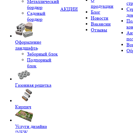
О
Металлический
ст
продукции
бордюр
АКЦИИ
Се
Блог
Садовый
до
Новости
бордюр
По
Вакансии
ко
Отзывы
Ан
по
Оформление
Во
ландшафта
Об
Заборный блок
Подпорный
блок
Газонная решетка
Кирпич
Услуги дизайна
!NEW