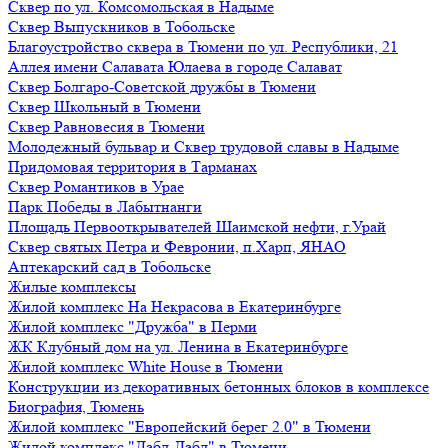
Сквер по ул. Комсомольская в Надыме
Сквер Выпускников в Тобольске
Благоустройство сквера в Тюмени по ул. Республики, 21
Аллея имени Салавата Юлаева в городе Салават
Сквер Болгаро-Советской дружбы в Тюмени
Сквер Школьный в Тюмени
Сквер Равновесия в Тюмени
Молодежный бульвар и Сквер трудовой славы в Надыме
Придомовая территория в Тарманах
Сквер Романтиков в Урае
Парк Победы в Лабытнанги
Площадь Первооткрывателей Шаимской нефти, г.Урай
Сквер святых Петра и Февронии, п.Харп, ЯНАО
Аптекарский сад в Тобольске
Жилые комплексы
Жилой комплекс На Некрасова в Екатеринбурге
Жилой комплекс "Дружба" в Перми
ЖК Клубный дом на ул. Ленина в Екатеринбурге
Жилой комплекс White House в Тюмени
Конструкции из декоративных бетонных блоков в комплексе
Биография, Тюмень
Жилой комплекс "Европейский берег 2.0" в Тюмени
Жилой комплекс "Дабл-Дабл" в Тюмени