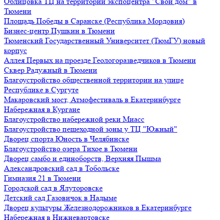
Облицовка ТЦ на территории экспоцентра "Свой дом" в
Тюмени
Площадь Победы в Саранске (Республика Мордовия)
Бизнес-центр Пушкин в Тюмени
Тюменский Государственный Университет (ТюмГУ) новый
корпус
Аллея Первых на проезде Геологоразведчиков в Тюмени
Сквер Радужный в Тюмени
Благоустройство общественной территории на улице
Республике в Сургуте
Макаровский мост, Атмофестиваль в Екатеринбурге
Набережная в Кургане
Благоустройство набережной реки Миасс
Благоустройство пешеходной зоны у ТЦ "Южный"
Дворец спорта Юность в Челябинске
Благоустройство озера Тихое в Тюмени
Дворец самбо и единоборств, Верхняя Пышма
Александровский сад в Тобольске
Гимназия 21 в Тюмени
Городской сад в Ялуторовске
Детский сад Газовичок в Надыме
Дворец культуры Железнодорожников в Екатеринбурге
Набережная в Нижневартовске