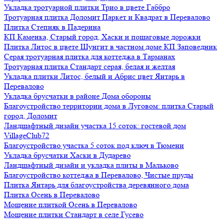
Укладка тротуарной плитки Трио в цвете Габбро
Тротуарная плитка Доломит Паркет и Квадрат в Перевалово
Плитка Степняк в Падерина
КП Каменка, Старый город, Хаски и пошаговые дорожки
Плитка Литос в цвете Шунгит в частном доме КП Заповедник
Серая тротуарная плитка для коттеджа в Тарманах
Тротуарная плитка Стандарт серая, белая и желтая
Укладка плитки Литос, белый и Абрис цвет Янтарь в
Перевалово
Укладка брусчатки в районе Дома обороны
Благоустройство территории дома в Луговом: плитка Старый
город, Доломит
Ландшафтный дизайн участка 15 соток: гостевой дом
VillageClub72
Благоустройство участка 5 соток под ключ в Тюмени
Укладка брусчатки Хаски в Дударево
Ландшафтный дизайн и укладка плиты в Мальково
Благоустройство коттеджа в Перевалово, Чистые пруды
Плитка Янтарь для благоустройства деревянного дома
Плитка Осень в Перевалово
Мощение плиткой Осень в Перевалово
Мощение плитки Стандарт в селе Гусево