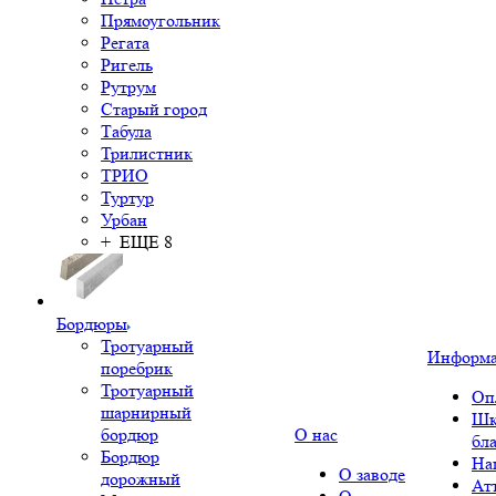
Прямоугольник
Регата
Ригель
Рутрум
Старый город
Табула
Трилистник
ТРИО
Туртур
Урбан
+ ЕЩЕ 8
Бордюры
Тротуарный
Информ
поребрик
Тротуарный
Оп
шарнирный
Шк
бордюр
О нас
бл
Бордюр
На
О заводе
дорожный
Ат