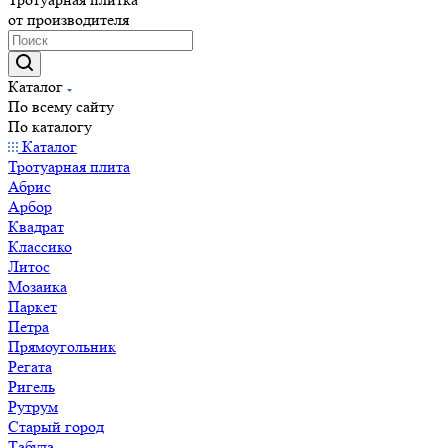
от производителя
Каталог
По всему сайту
По каталогу
Каталог
Тротуарная плита
Абрис
Арбор
Квадрат
Классико
Литос
Мозаика
Паркет
Петра
Прямоугольник
Регата
Ригель
Рутрум
Старый город
Табула