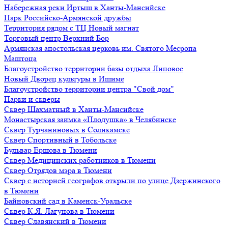
Набережная реки Иртыш в Ханты-Мансийске
Парк Российско-Армянской дружбы
Территория рядом с ТЦ Новый магнат
Торговый центр Верхний Бор
Армянская апостольская церковь им. Святого Месропа
Маштоца
Благоустройство территории базы отдыха Липовое
Нoвый Двoрeц культуры в Ишимe
Благоустройство территории центра "Свой дом"
Парки и скверы
Сквер Шахматный в Ханты-Мансийске
Монастырская заимка «Плодушка» в Челябинске
Сквер Турчаниновых в Соликамске
Сквер Спортивный в Тобольске
Бульвар Ершова в Тюмени
Сквер Медицинских работников в Тюмени
Сквер Отрядов мэра в Тюмени
Сквер с историей географов открыли по улице Дзержинского
в Тюмени
Байновский сад в Каменск-Уральске
Сквер К.Я. Лагунова в Тюмени
Сквер Славянский в Тюмени