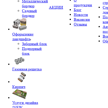
О
Металлический
ст
продукции
бордюр
АКЦИИ
Се
Блог
Садовый
до
Новости
бордюр
По
Вакансии
ко
Отзывы
Ан
по
Оформление
Во
ландшафта
Об
Заборный блок
Подпорный
блок
Газонная решетка
Кирпич
Услуги дизайна
!NEW