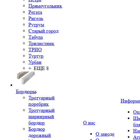
Прямоугольник
Регата
Ригель
Рутрум
Старый город
Табула
Трилистник
ТРИО
Туртур
Урбан
+ ЕЩЕ 8
Бордюры
Тротуарный
Информ
поребрик
Тротуарный
Оп
шарнирный
Шк
бордюр
О нас
бл
Бордюр
На
О заводе
дорожный
Ат