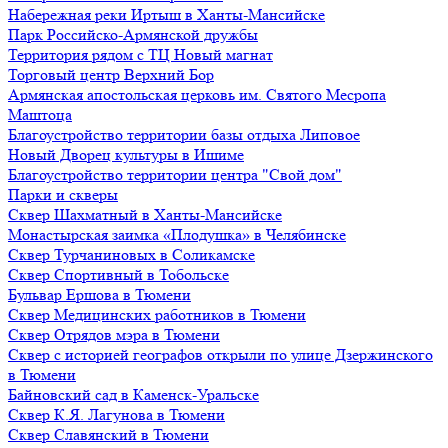
Набережная реки Иртыш в Ханты-Мансийске
Парк Российско-Армянской дружбы
Территория рядом с ТЦ Новый магнат
Торговый центр Верхний Бор
Армянская апостольская церковь им. Святого Месропа
Маштоца
Благоустройство территории базы отдыха Липовое
Нoвый Двoрeц культуры в Ишимe
Благоустройство территории центра "Свой дом"
Парки и скверы
Сквер Шахматный в Ханты-Мансийске
Монастырская заимка «Плодушка» в Челябинске
Сквер Турчаниновых в Соликамске
Сквер Спортивный в Тобольске
Бульвар Ершова в Тюмени
Сквер Медицинских работников в Тюмени
Сквер Отрядов мэра в Тюмени
Сквер с историей географов открыли по улице Дзержинского
в Тюмени
Байновский сад в Каменск-Уральске
Сквер К.Я. Лагунова в Тюмени
Сквер Славянский в Тюмени