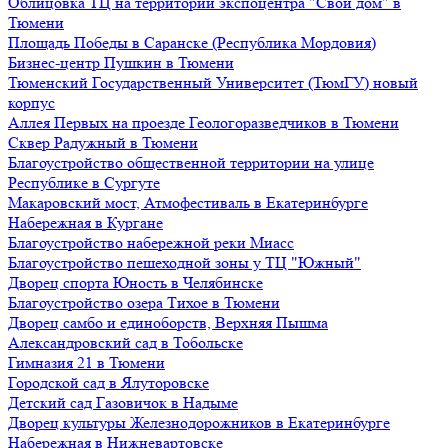
Облицовка ТЦ на территории экспоцентра "Свой дом" в
Тюмени
Площадь Победы в Саранске (Республика Мордовия)
Бизнес-центр Пушкин в Тюмени
Тюменский Государственный Университет (ТюмГУ) новый
корпус
Аллея Первых на проезде Геологоразведчиков в Тюмени
Сквер Радужный в Тюмени
Благоустройство общественной территории на улице
Республике в Сургуте
Макаровский мост, Атмофестиваль в Екатеринбурге
Набережная в Кургане
Благоустройство набережной реки Миасс
Благоустройство пешеходной зоны у ТЦ "Южный"
Дворец спорта Юность в Челябинске
Благоустройство озера Тихое в Тюмени
Дворец самбо и единоборств, Верхняя Пышма
Александровский сад в Тобольске
Гимназия 21 в Тюмени
Городской сад в Ялуторовске
Детский сад Газовичок в Надыме
Дворец культуры Железнодорожников в Екатеринбурге
Набережная в Нижневартовске