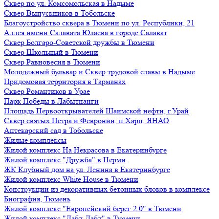
Сквер по ул. Комсомольская в Надыме
Сквер Выпускников в Тобольске
Благоустройство сквера в Тюмени по ул. Республики, 21
Аллея имени Салавата Юлаева в городе Салават
Сквер Болгаро-Советской дружбы в Тюмени
Сквер Школьный в Тюмени
Сквер Равновесия в Тюмени
Молодежный бульвар и Сквер трудовой славы в Надыме
Придомовая территория в Тарманах
Сквер Романтиков в Урае
Парк Победы в Лабытнанги
Площадь Первооткрывателей Шаимской нефти, г.Урай
Сквер святых Петра и Февронии, п.Харп, ЯНАО
Аптекарский сад в Тобольске
Жилые комплексы
Жилой комплекс На Некрасова в Екатеринбурге
Жилой комплекс "Дружба" в Перми
ЖК Клубный дом на ул. Ленина в Екатеринбурге
Жилой комплекс White House в Тюмени
Конструкции из декоративных бетонных блоков в комплексе
Биография, Тюмень
Жилой комплекс "Европейский берег 2.0" в Тюмени
Жилой комплекс "Дабл-Дабл" в Тюмени