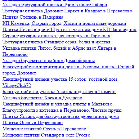
Укладка тротуарной плитки Трио в цвете Габбро
Тротуарная плитка Доломит Паркет и Квадрат в Перевалово
Плитка Степняк в Падерина
КП Каменка, Старый город, Хаски и пошаговые дорожки
Плитка Литос в цвете Шунгит в частном доме КП Заповедник
Серая тротуарная плитка для коттеджа в Тарманах
Тротуарная плитка Стандарт серая, белая и желтая
Укладка плитки Литос, белый и Абрис цвет Янтарь в
Перевалово
Укладка брусчатки в районе Дома обороны
Благоустройство территории дома в Луговом: плитка Старый
город, Доломит
Ландшафтный дизайн участка 15 соток: гостевой дом
VillageClub72
Благоустройство участка 5 соток под ключ в Тюмени
Укладка брусчатки Хаски в Дударево
Ландшафтный дизайн и укладка плиты в Мальково
Благоустройство коттеджа в Перевалово, Чистые пруды
Плитка Янтарь для благоустройства деревянного дома
Плитка Осень в Перевалово
Мощение плиткой Осень в Перевалово
Мощение плитки Стандарт в селе Гусево